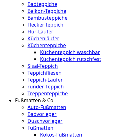
Badteppiche
Balkon-Teppiche
Bambusteppiche
Fleckerlteppich
Flur-Läufer
Küchenläufer
Küchenteppiche
Küchenteppich waschbar
Küchenteppich rutschfest
Sisal-Teppich
Teppichfliesen
Teppich-Läufer
runder Teppich
Treppenteppiche
Fußmatten & Co
Auto-Fußmatten
Badvorleger
Duschvorleger
Fußmatten
Kokos-Fußmatten