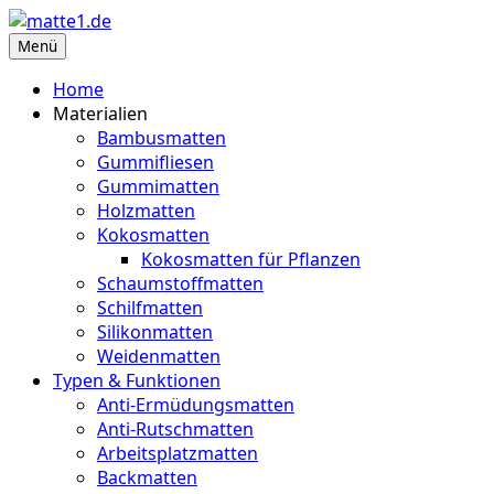
Zum
Inhalt
Menü
matte1.de
Deine Infoseite für Matten aller Art
springen
Home
Materialien
Bambusmatten
Gummifliesen
Gummimatten
Holzmatten
Kokosmatten
Kokosmatten für Pflanzen
Schaumstoffmatten
Schilfmatten
Silikonmatten
Weidenmatten
Typen & Funktionen
Anti-Ermüdungsmatten
Anti-Rutschmatten
Arbeitsplatzmatten
Backmatten