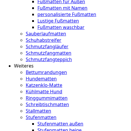
Fußmatten für Außen
Fußmatten mit Namen
personalisierte Fußmatten
Lustige Fußmatten
Fußmatten waschbar
Sauberlaufmatten
Schuhabstreifer
Schmutzfangläufer
Schmutzfangmatten
Schmutzfangteppich
Weiteres
Bettumrandungen
Hundematten
Katzenklo-Matte
Kühlmatte Hund
Ringgummimatten
Schreibtischmatten
Stallmatten
Stufenmatten
Stufenmatten außen
Stufenmatten beige