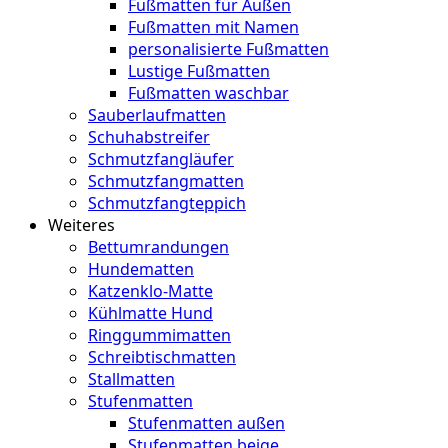
Fußmatten für Außen
Fußmatten mit Namen
personalisierte Fußmatten
Lustige Fußmatten
Fußmatten waschbar
Sauberlaufmatten
Schuhabstreifer
Schmutzfangläufer
Schmutzfangmatten
Schmutzfangteppich
Weiteres
Bettumrandungen
Hundematten
Katzenklo-Matte
Kühlmatte Hund
Ringgummimatten
Schreibtischmatten
Stallmatten
Stufenmatten
Stufenmatten außen
Stufenmatten beige