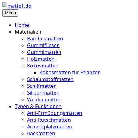
Zum
Inhalt
Menü
matte1.de
Deine Infoseite für Matten aller Art
springen
Home
Materialien
Bambusmatten
Gummifliesen
Gummimatten
Holzmatten
Kokosmatten
Kokosmatten für Pflanzen
Schaumstoffmatten
Schilfmatten
Silikonmatten
Weidenmatten
Typen & Funktionen
Anti-Ermüdungsmatten
Anti-Rutschmatten
Arbeitsplatzmatten
Backmatten