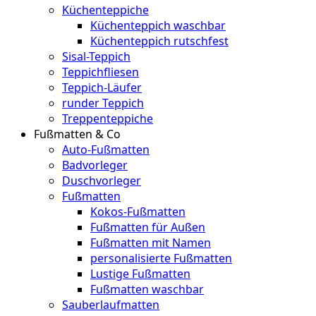
Küchenteppiche
Küchenteppich waschbar
Küchenteppich rutschfest
Sisal-Teppich
Teppichfliesen
Teppich-Läufer
runder Teppich
Treppenteppiche
Fußmatten & Co
Auto-Fußmatten
Badvorleger
Duschvorleger
Fußmatten
Kokos-Fußmatten
Fußmatten für Außen
Fußmatten mit Namen
personalisierte Fußmatten
Lustige Fußmatten
Fußmatten waschbar
Sauberlaufmatten