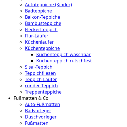
Autoteppiche (Kinder)
Badteppiche
Balkon-Teppiche
Bambusteppiche
Fleckerlteppich
Flur-Läufer
Küchenläufer
Küchenteppiche
Küchenteppich waschbar
Küchenteppich rutschfest
Sisal-Teppich
Teppichfliesen
Teppich-Läufer
runder Teppich
Treppenteppiche
Fußmatten & Co
Auto-Fußmatten
Badvorleger
Duschvorleger
Fußmatten