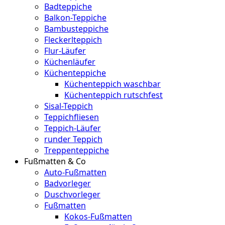
Badteppiche
Balkon-Teppiche
Bambusteppiche
Fleckerlteppich
Flur-Läufer
Küchenläufer
Küchenteppiche
Küchenteppich waschbar
Küchenteppich rutschfest
Sisal-Teppich
Teppichfliesen
Teppich-Läufer
runder Teppich
Treppenteppiche
Fußmatten & Co
Auto-Fußmatten
Badvorleger
Duschvorleger
Fußmatten
Kokos-Fußmatten