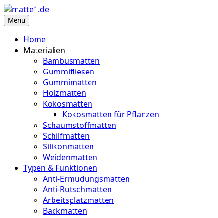
Zum
Inhalt
Menü
matte1.de
Deine Infoseite für Matten aller Art
springen
Home
Materialien
Bambusmatten
Gummifliesen
Gummimatten
Holzmatten
Kokosmatten
Kokosmatten für Pflanzen
Schaumstoffmatten
Schilfmatten
Silikonmatten
Weidenmatten
Typen & Funktionen
Anti-Ermüdungsmatten
Anti-Rutschmatten
Arbeitsplatzmatten
Backmatten