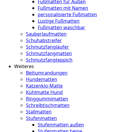
Fußmatten für Außen
Fußmatten mit Namen
personalisierte Fußmatten
Lustige Fußmatten
Fußmatten waschbar
Sauberlaufmatten
Schuhabstreifer
Schmutzfangläufer
Schmutzfangmatten
Schmutzfangteppich
Weiteres
Bettumrandungen
Hundematten
Katzenklo-Matte
Kühlmatte Hund
Ringgummimatten
Schreibtischmatten
Stallmatten
Stufenmatten
Stufenmatten außen
Stufenmatten beige