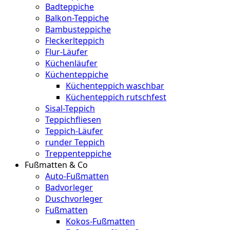
Badteppiche
Balkon-Teppiche
Bambusteppiche
Fleckerlteppich
Flur-Läufer
Küchenläufer
Küchenteppiche
Küchenteppich waschbar
Küchenteppich rutschfest
Sisal-Teppich
Teppichfliesen
Teppich-Läufer
runder Teppich
Treppenteppiche
Fußmatten & Co
Auto-Fußmatten
Badvorleger
Duschvorleger
Fußmatten
Kokos-Fußmatten