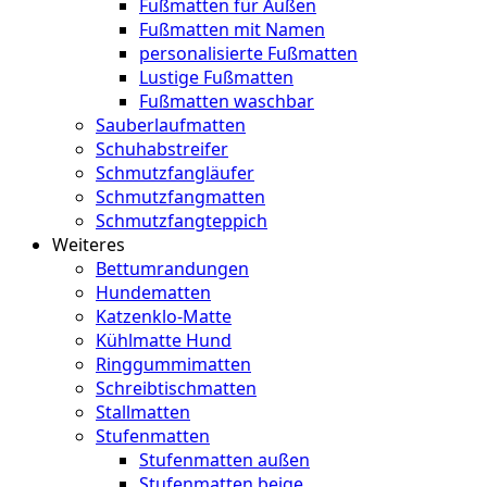
Fußmatten für Außen
Fußmatten mit Namen
personalisierte Fußmatten
Lustige Fußmatten
Fußmatten waschbar
Sauberlaufmatten
Schuhabstreifer
Schmutzfangläufer
Schmutzfangmatten
Schmutzfangteppich
Weiteres
Bettumrandungen
Hundematten
Katzenklo-Matte
Kühlmatte Hund
Ringgummimatten
Schreibtischmatten
Stallmatten
Stufenmatten
Stufenmatten außen
Stufenmatten beige