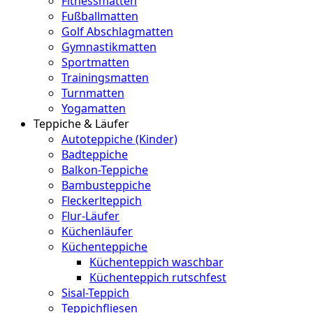
Fitnessmatten
Fußballmatten
Golf Abschlagmatten
Gymnastikmatten
Sportmatten
Trainingsmatten
Turnmatten
Yogamatten
Teppiche & Läufer
Autoteppiche (Kinder)
Badteppiche
Balkon-Teppiche
Bambusteppiche
Fleckerlteppich
Flur-Läufer
Küchenläufer
Küchenteppiche
Küchenteppich waschbar
Küchenteppich rutschfest
Sisal-Teppich
Teppichfliesen