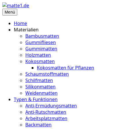
Zum
Inhalt
Menü
matte1.de
Deine Infoseite für Matten aller Art
springen
Home
Materialien
Bambusmatten
Gummifliesen
Gummimatten
Holzmatten
Kokosmatten
Kokosmatten für Pflanzen
Schaumstoffmatten
Schilfmatten
Silikonmatten
Weidenmatten
Typen & Funktionen
Anti-Ermüdungsmatten
Anti-Rutschmatten
Arbeitsplatzmatten
Backmatten