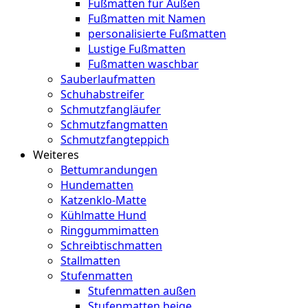
Fußmatten für Außen
Fußmatten mit Namen
personalisierte Fußmatten
Lustige Fußmatten
Fußmatten waschbar
Sauberlaufmatten
Schuhabstreifer
Schmutzfangläufer
Schmutzfangmatten
Schmutzfangteppich
Weiteres
Bettumrandungen
Hundematten
Katzenklo-Matte
Kühlmatte Hund
Ringgummimatten
Schreibtischmatten
Stallmatten
Stufenmatten
Stufenmatten außen
Stufenmatten beige