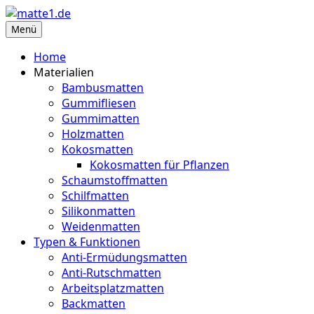
Zum
Inhalt
Menü
matte1.de
Deine Infoseite für Matten aller Art
springen
Home
Materialien
Bambusmatten
Gummifliesen
Gummimatten
Holzmatten
Kokosmatten
Kokosmatten für Pflanzen
Schaumstoffmatten
Schilfmatten
Silikonmatten
Weidenmatten
Typen & Funktionen
Anti-Ermüdungsmatten
Anti-Rutschmatten
Arbeitsplatzmatten
Backmatten