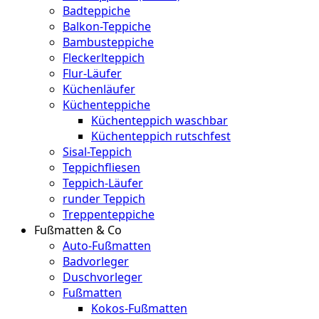
Badteppiche
Balkon-Teppiche
Bambusteppiche
Fleckerlteppich
Flur-Läufer
Küchenläufer
Küchenteppiche
Küchenteppich waschbar
Küchenteppich rutschfest
Sisal-Teppich
Teppichfliesen
Teppich-Läufer
runder Teppich
Treppenteppiche
Fußmatten & Co
Auto-Fußmatten
Badvorleger
Duschvorleger
Fußmatten
Kokos-Fußmatten