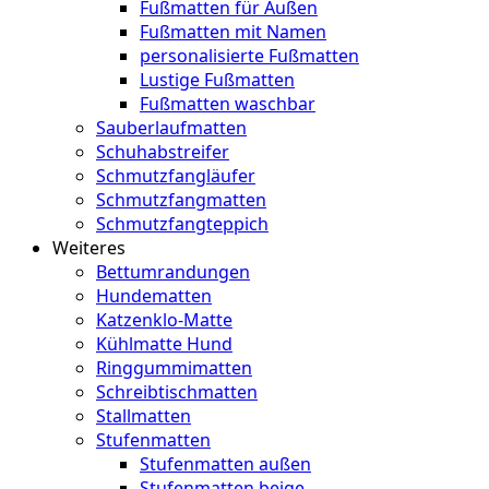
Fußmatten für Außen
Fußmatten mit Namen
personalisierte Fußmatten
Lustige Fußmatten
Fußmatten waschbar
Sauberlaufmatten
Schuhabstreifer
Schmutzfangläufer
Schmutzfangmatten
Schmutzfangteppich
Weiteres
Bettumrandungen
Hundematten
Katzenklo-Matte
Kühlmatte Hund
Ringgummimatten
Schreibtischmatten
Stallmatten
Stufenmatten
Stufenmatten außen
Stufenmatten beige