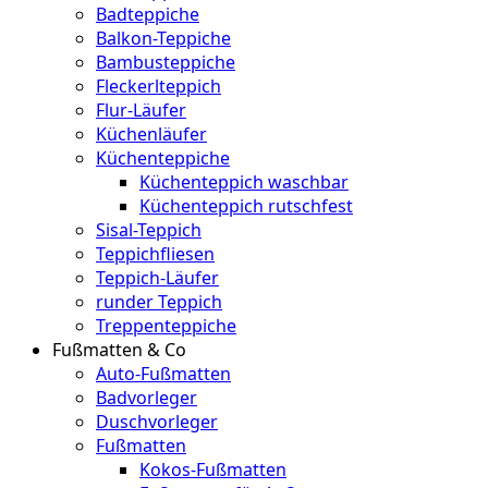
Badteppiche
Balkon-Teppiche
Bambusteppiche
Fleckerlteppich
Flur-Läufer
Küchenläufer
Küchenteppiche
Küchenteppich waschbar
Küchenteppich rutschfest
Sisal-Teppich
Teppichfliesen
Teppich-Läufer
runder Teppich
Treppenteppiche
Fußmatten & Co
Auto-Fußmatten
Badvorleger
Duschvorleger
Fußmatten
Kokos-Fußmatten