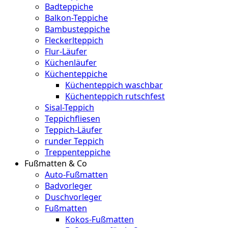
Badteppiche
Balkon-Teppiche
Bambusteppiche
Fleckerlteppich
Flur-Läufer
Küchenläufer
Küchenteppiche
Küchenteppich waschbar
Küchenteppich rutschfest
Sisal-Teppich
Teppichfliesen
Teppich-Läufer
runder Teppich
Treppenteppiche
Fußmatten & Co
Auto-Fußmatten
Badvorleger
Duschvorleger
Fußmatten
Kokos-Fußmatten