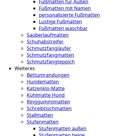
Fußmatten für Außen
Fußmatten mit Namen
personalisierte Fußmatten
Lustige Fußmatten
Fußmatten waschbar
Sauberlaufmatten
Schuhabstreifer
Schmutzfangläufer
Schmutzfangmatten
Schmutzfangteppich
Weiteres
Bettumrandungen
Hundematten
Katzenklo-Matte
Kühlmatte Hund
Ringgummimatten
Schreibtischmatten
Stallmatten
Stufenmatten
Stufenmatten außen
Stufenmatten beige