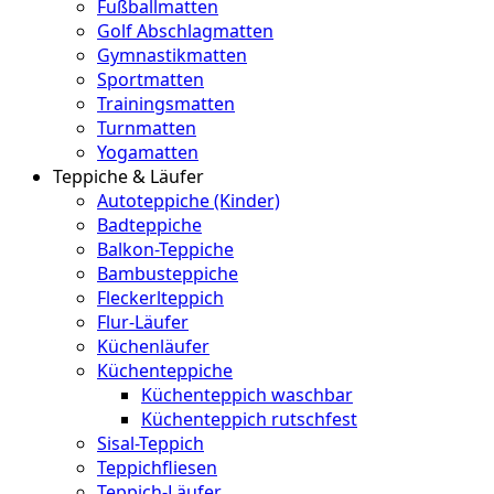
Fußballmatten
Golf Abschlagmatten
Gymnastikmatten
Sportmatten
Trainingsmatten
Turnmatten
Yogamatten
Teppiche & Läufer
Autoteppiche (Kinder)
Badteppiche
Balkon-Teppiche
Bambusteppiche
Fleckerlteppich
Flur-Läufer
Küchenläufer
Küchenteppiche
Küchenteppich waschbar
Küchenteppich rutschfest
Sisal-Teppich
Teppichfliesen
Teppich-Läufer