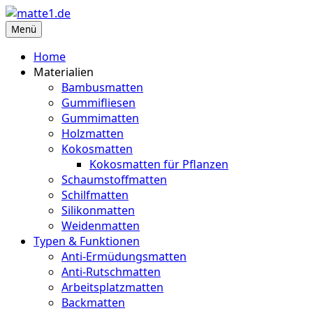
Zum
Inhalt
Menü
matte1.de
Deine Infoseite für Matten aller Art
springen
Home
Materialien
Bambusmatten
Gummifliesen
Gummimatten
Holzmatten
Kokosmatten
Kokosmatten für Pflanzen
Schaumstoffmatten
Schilfmatten
Silikonmatten
Weidenmatten
Typen & Funktionen
Anti-Ermüdungsmatten
Anti-Rutschmatten
Arbeitsplatzmatten
Backmatten