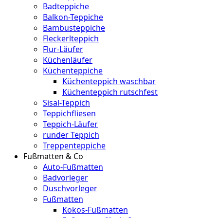
Badteppiche
Balkon-Teppiche
Bambusteppiche
Fleckerlteppich
Flur-Läufer
Küchenläufer
Küchenteppiche
Küchenteppich waschbar
Küchenteppich rutschfest
Sisal-Teppich
Teppichfliesen
Teppich-Läufer
runder Teppich
Treppenteppiche
Fußmatten & Co
Auto-Fußmatten
Badvorleger
Duschvorleger
Fußmatten
Kokos-Fußmatten