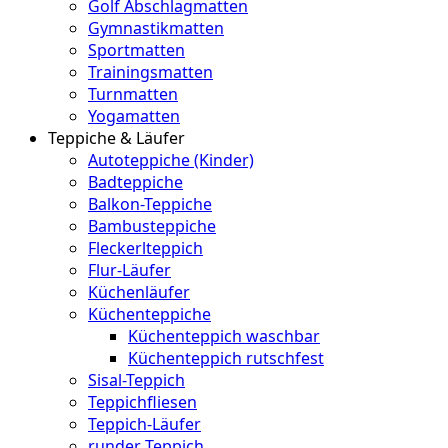
Golf Abschlagmatten
Gymnastikmatten
Sportmatten
Trainingsmatten
Turnmatten
Yogamatten
Teppiche & Läufer
Autoteppiche (Kinder)
Badteppiche
Balkon-Teppiche
Bambusteppiche
Fleckerlteppich
Flur-Läufer
Küchenläufer
Küchenteppiche
Küchenteppich waschbar
Küchenteppich rutschfest
Sisal-Teppich
Teppichfliesen
Teppich-Läufer
runder Teppich