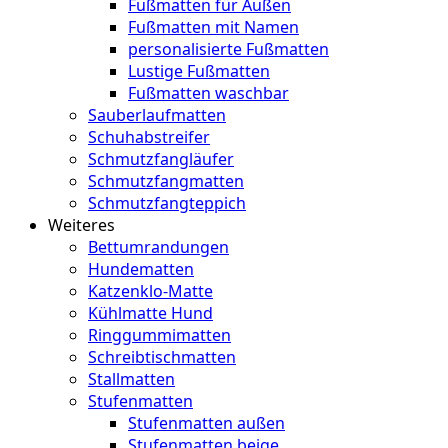
Fußmatten für Außen
Fußmatten mit Namen
personalisierte Fußmatten
Lustige Fußmatten
Fußmatten waschbar
Sauberlaufmatten
Schuhabstreifer
Schmutzfangläufer
Schmutzfangmatten
Schmutzfangteppich
Weiteres
Bettumrandungen
Hundematten
Katzenklo-Matte
Kühlmatte Hund
Ringgummimatten
Schreibtischmatten
Stallmatten
Stufenmatten
Stufenmatten außen
Stufenmatten beige