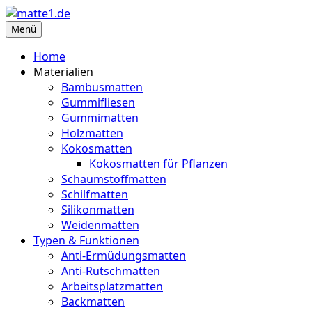
Zum
Inhalt
Menü
matte1.de
Deine Infoseite für Matten aller Art
springen
Home
Materialien
Bambusmatten
Gummifliesen
Gummimatten
Holzmatten
Kokosmatten
Kokosmatten für Pflanzen
Schaumstoffmatten
Schilfmatten
Silikonmatten
Weidenmatten
Typen & Funktionen
Anti-Ermüdungsmatten
Anti-Rutschmatten
Arbeitsplatzmatten
Backmatten