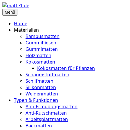
Zum
Inhalt
Menü
matte1.de
Deine Infoseite für Matten aller Art
springen
Home
Materialien
Bambusmatten
Gummifliesen
Gummimatten
Holzmatten
Kokosmatten
Kokosmatten für Pflanzen
Schaumstoffmatten
Schilfmatten
Silikonmatten
Weidenmatten
Typen & Funktionen
Anti-Ermüdungsmatten
Anti-Rutschmatten
Arbeitsplatzmatten
Backmatten