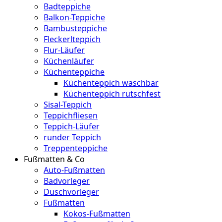
Badteppiche
Balkon-Teppiche
Bambusteppiche
Fleckerlteppich
Flur-Läufer
Küchenläufer
Küchenteppiche
Küchenteppich waschbar
Küchenteppich rutschfest
Sisal-Teppich
Teppichfliesen
Teppich-Läufer
runder Teppich
Treppenteppiche
Fußmatten & Co
Auto-Fußmatten
Badvorleger
Duschvorleger
Fußmatten
Kokos-Fußmatten