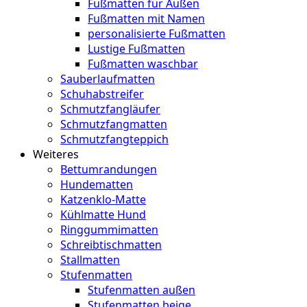
Fußmatten für Außen
Fußmatten mit Namen
personalisierte Fußmatten
Lustige Fußmatten
Fußmatten waschbar
Sauberlaufmatten
Schuhabstreifer
Schmutzfangläufer
Schmutzfangmatten
Schmutzfangteppich
Weiteres
Bettumrandungen
Hundematten
Katzenklo-Matte
Kühlmatte Hund
Ringgummimatten
Schreibtischmatten
Stallmatten
Stufenmatten
Stufenmatten außen
Stufenmatten beige