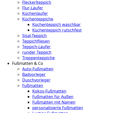
Fleckerlteppich
Flur-Läufer
Küchenläufer
Küchenteppiche
Küchenteppich waschbar
Küchenteppich rutschfest
Sisal-Teppich
Teppichfliesen
Teppich-Läufer
runder Teppich
Treppenteppiche
Fußmatten & Co
Auto-Fußmatten
Badvorleger
Duschvorleger
Fußmatten
Kokos-Fußmatten
Fußmatten für Außen
Fußmatten mit Namen
personalisierte Fußmatten