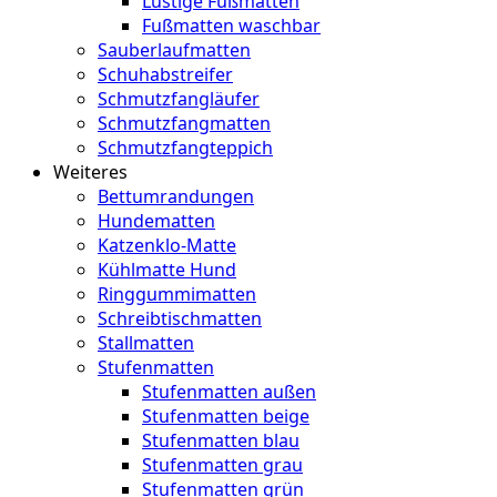
Lustige Fußmatten
Fußmatten waschbar
Sauberlaufmatten
Schuhabstreifer
Schmutzfangläufer
Schmutzfangmatten
Schmutzfangteppich
Weiteres
Bettumrandungen
Hundematten
Katzenklo-Matte
Kühlmatte Hund
Ringgummimatten
Schreibtischmatten
Stallmatten
Stufenmatten
Stufenmatten außen
Stufenmatten beige
Stufenmatten blau
Stufenmatten grau
Stufenmatten grün