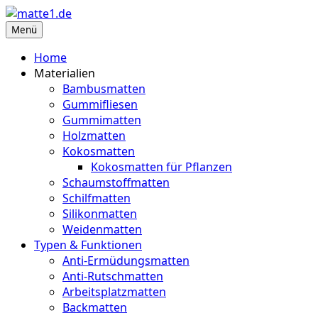
Zum
Inhalt
Menü
matte1.de
Deine Infoseite für Matten aller Art
springen
Home
Materialien
Bambusmatten
Gummifliesen
Gummimatten
Holzmatten
Kokosmatten
Kokosmatten für Pflanzen
Schaumstoffmatten
Schilfmatten
Silikonmatten
Weidenmatten
Typen & Funktionen
Anti-Ermüdungsmatten
Anti-Rutschmatten
Arbeitsplatzmatten
Backmatten