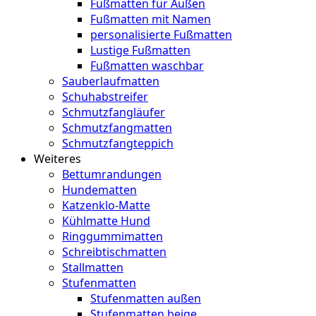
Fußmatten für Außen
Fußmatten mit Namen
personalisierte Fußmatten
Lustige Fußmatten
Fußmatten waschbar
Sauberlaufmatten
Schuhabstreifer
Schmutzfangläufer
Schmutzfangmatten
Schmutzfangteppich
Weiteres
Bettumrandungen
Hundematten
Katzenklo-Matte
Kühlmatte Hund
Ringgummimatten
Schreibtischmatten
Stallmatten
Stufenmatten
Stufenmatten außen
Stufenmatten beige