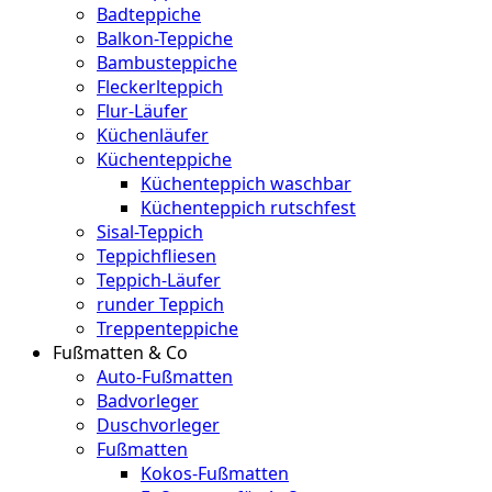
Badteppiche
Balkon-Teppiche
Bambusteppiche
Fleckerlteppich
Flur-Läufer
Küchenläufer
Küchenteppiche
Küchenteppich waschbar
Küchenteppich rutschfest
Sisal-Teppich
Teppichfliesen
Teppich-Läufer
runder Teppich
Treppenteppiche
Fußmatten & Co
Auto-Fußmatten
Badvorleger
Duschvorleger
Fußmatten
Kokos-Fußmatten