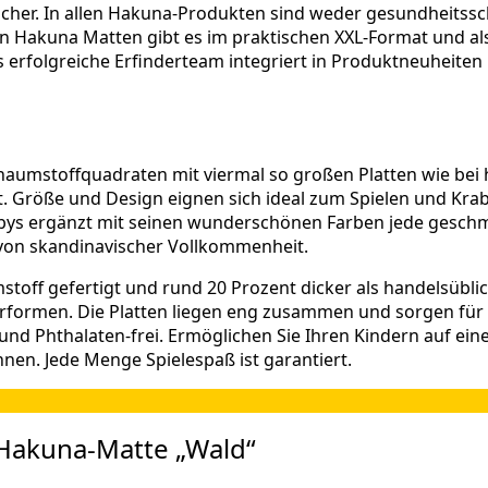
icher. In allen Hakuna-Produkten sind weder gesundheitssch
n Hakuna Matten gibt es im praktischen XXL-Format und al
s erfolgreiche Erfinderteam integriert in Produktneuheite
haumstoffquadraten mit viermal so großen Platten wie bei
. Größe und Design eignen sich ideal zum Spielen und Krab
abys ergänzt mit seinen wunderschönen Farben jede gesch
von skandinavischer Vollkommenheit.
ff gefertigt und rund 20 Prozent dicker als handelsüblich
Tierformen. Die Platten liegen eng zusammen und sorgen fü
 und Phthalaten-frei. Ermöglichen Sie Ihren Kindern auf ei
nnen. Jede Menge Spielespaß ist garantiert.
Hakuna-Matte „Wald“