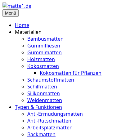
Zum
Inhalt
Menü
matte1.de
Deine Infoseite für Matten aller Art
springen
Home
Materialien
Bambusmatten
Gummifliesen
Gummimatten
Holzmatten
Kokosmatten
Kokosmatten für Pflanzen
Schaumstoffmatten
Schilfmatten
Silikonmatten
Weidenmatten
Typen & Funktionen
Anti-Ermüdungsmatten
Anti-Rutschmatten
Arbeitsplatzmatten
Backmatten