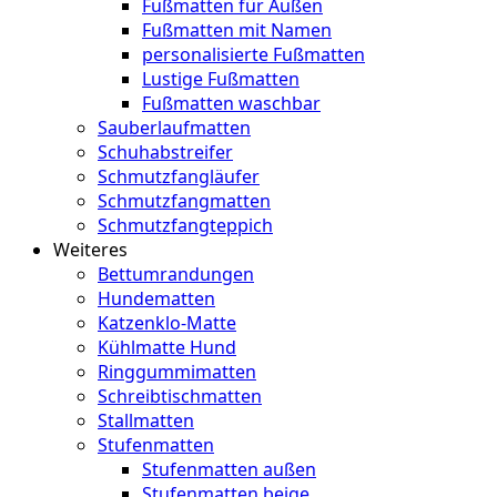
Fußmatten für Außen
Fußmatten mit Namen
personalisierte Fußmatten
Lustige Fußmatten
Fußmatten waschbar
Sauberlaufmatten
Schuhabstreifer
Schmutzfangläufer
Schmutzfangmatten
Schmutzfangteppich
Weiteres
Bettumrandungen
Hundematten
Katzenklo-Matte
Kühlmatte Hund
Ringgummimatten
Schreibtischmatten
Stallmatten
Stufenmatten
Stufenmatten außen
Stufenmatten beige