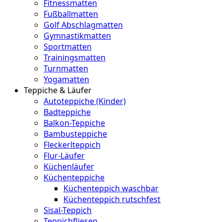
Fitnessmatten
Fußballmatten
Golf Abschlagmatten
Gymnastikmatten
Sportmatten
Trainingsmatten
Turnmatten
Yogamatten
Teppiche & Läufer
Autoteppiche (Kinder)
Badteppiche
Balkon-Teppiche
Bambusteppiche
Fleckerlteppich
Flur-Läufer
Küchenläufer
Küchenteppiche
Küchenteppich waschbar
Küchenteppich rutschfest
Sisal-Teppich
Teppichfliesen