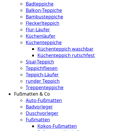
Badteppiche
Balkon-Teppiche
Bambusteppiche
Fleckerlteppich
Flur-Läufer
Küchenläufer
Küchenteppiche
Küchenteppich waschbar
Küchenteppich rutschfest
Sisal-Teppich
Teppichfliesen
Teppich-Läufer
runder Teppich
Treppenteppiche
Fußmatten & Co
Auto-Fußmatten
Badvorleger
Duschvorleger
Fußmatten
Kokos-Fußmatten