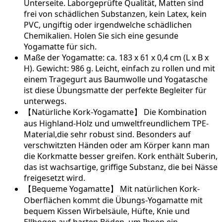
Unterseite. Laborgeprüfte Qualität, Matten sind
frei von schädlichen Substanzen, kein Latex, kein
PVC, ungiftig oder irgendwelche schädlichen
Chemikalien. Holen Sie sich eine gesunde
Yogamatte für sich.
Maße der Yogamatte: ca. 183 x 61 x 0,4 cm (L x B x
H). Gewicht: 986 g. Leicht, einfach zu rollen und mit
einem Tragegurt aus Baumwolle und Yogatasche
ist diese Übungsmatte der perfekte Begleiter für
unterwegs.
【Natürliche Kork-Yogamatte】 Die Kombination
aus Highland-Holz und umweltfreundlichem TPE-
Material,die sehr robust sind. Besonders auf
verschwitzten Händen oder am Körper kann man
die Korkmatte besser greifen. Kork enthält Suberin,
das ist wachsartige, griffige Substanz, die bei Nässe
freigesetzt wird.
【Bequeme Yogamatte】 Mit natürlichen Kork-
Oberflächen kommt die Übungs-Yogamatte mit
bequem Kissen Wirbelsäule, Hüfte, Knie und
Ellbogen auf harten Böden, um Ihnen ein