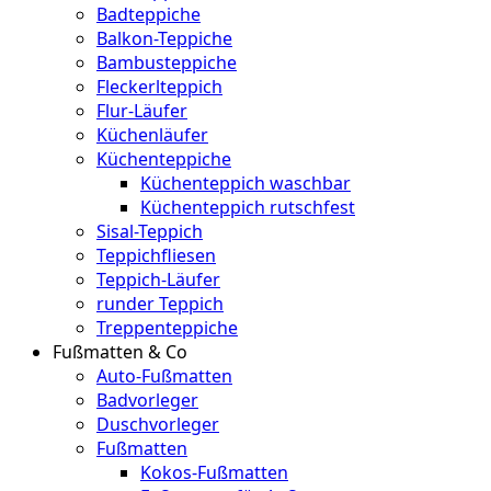
Badteppiche
Balkon-Teppiche
Bambusteppiche
Fleckerlteppich
Flur-Läufer
Küchenläufer
Küchenteppiche
Küchenteppich waschbar
Küchenteppich rutschfest
Sisal-Teppich
Teppichfliesen
Teppich-Läufer
runder Teppich
Treppenteppiche
Fußmatten & Co
Auto-Fußmatten
Badvorleger
Duschvorleger
Fußmatten
Kokos-Fußmatten