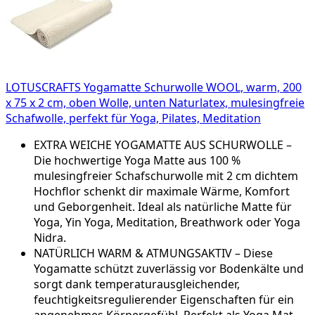
LOTUSCRAFTS Yogamatte Schurwolle WOOL, warm, 200
x 75 x 2 cm, oben Wolle, unten Naturlatex, mulesingfreie
Schafwolle, perfekt für Yoga, Pilates, Meditation
EXTRA WEICHE YOGAMATTE AUS SCHURWOLLE –
Die hochwertige Yoga Matte aus 100 %
mulesingfreier Schafschurwolle mit 2 cm dichtem
Hochflor schenkt dir maximale Wärme, Komfort
und Geborgenheit. Ideal als natürliche Matte für
Yoga, Yin Yoga, Meditation, Breathwork oder Yoga
Nidra.
NATÜRLICH WARM & ATMUNGSAKTIV – Diese
Yogamatte schützt zuverlässig vor Bodenkälte und
sorgt dank temperaturausgleichender,
feuchtigkeitsregulierender Eigenschaften für ein
angenehmes Körpergefühl. Perfekt als Yoga Mat