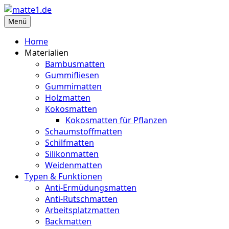
Zum
Inhalt
Menü
matte1.de
Deine Infoseite für Matten aller Art
springen
Home
Materialien
Bambusmatten
Gummifliesen
Gummimatten
Holzmatten
Kokosmatten
Kokosmatten für Pflanzen
Schaumstoffmatten
Schilfmatten
Silikonmatten
Weidenmatten
Typen & Funktionen
Anti-Ermüdungsmatten
Anti-Rutschmatten
Arbeitsplatzmatten
Backmatten