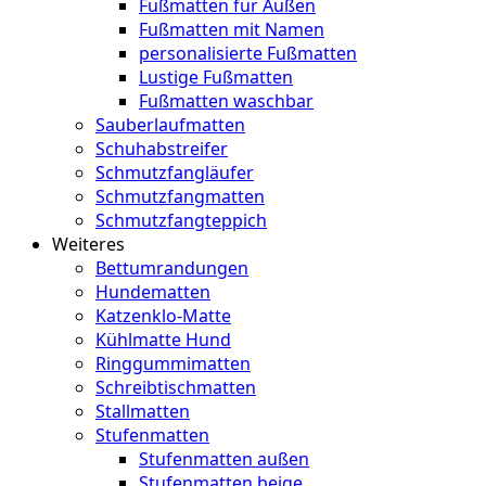
Fußmatten für Außen
Fußmatten mit Namen
personalisierte Fußmatten
Lustige Fußmatten
Fußmatten waschbar
Sauberlaufmatten
Schuhabstreifer
Schmutzfangläufer
Schmutzfangmatten
Schmutzfangteppich
Weiteres
Bettumrandungen
Hundematten
Katzenklo-Matte
Kühlmatte Hund
Ringgummimatten
Schreibtischmatten
Stallmatten
Stufenmatten
Stufenmatten außen
Stufenmatten beige